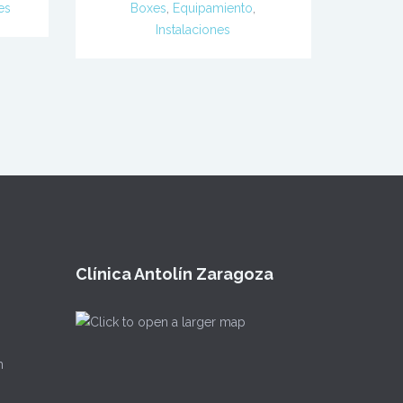
es
Boxes
,
Equipamiento
,
Instalaciones
Clínica Antolín Zaragoza
m