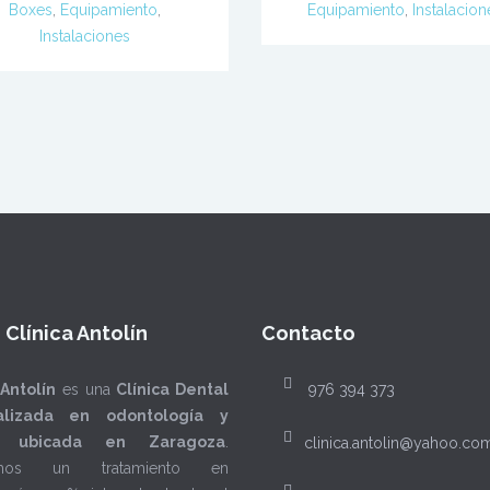
Boxes
,
Equipamiento
,
Equipamiento
,
Instalacion
Instalaciones
 Clínica Antolín
Contacto
 Antolín
es una
Clínica Dental
976 394 373
alizada en odontología y
ía ubicada en Zaragoza
.
clinica.antolin@yahoo.co
emos un tratamiento en