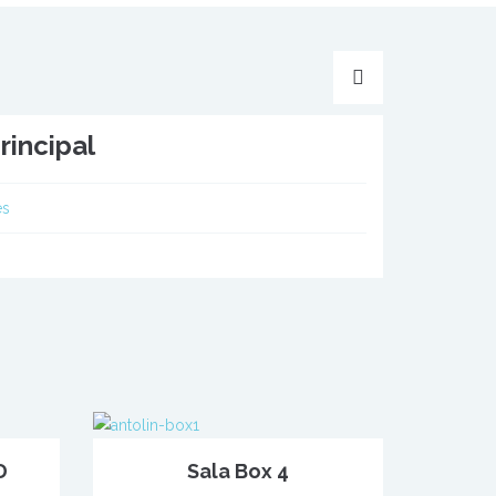
rincipal
es
D
Sala Box 4