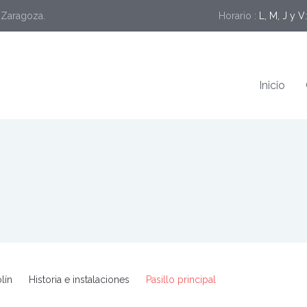
, Zaragoza.
Horario :
L, M, J y V
Inicio
lín
Historia e instalaciones
Pasillo principal